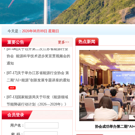
[07-13]
国家能源局关于印发《能源领域
节能降碳行动计划（2026—2028年）》
的通知
[07-10]
关于印发2026年第一批江苏省能
今天是：
2026年08月09日 星期日
源行业协会标准制定计划的通知
热点新闻
重要公告
更多>>
[07-06]
关于召开第二次江苏省能源行业
协会 能源科学技术进步奖宣贯视频会的
通知
[07-17]
关于举办江苏省能源行业协会 第
二期“AI+能源”创新发展专题讲座的通知
[07-13]
国家能源局关于印发《能源领域
节能降碳行动计划（2026—2028年）》
的通知
会员登录
[07-10]
关于印发2026年第一批江苏省能
源行业协会标准制定计划的通知
用户名：
密 码：
[07-06]
关于召开第二次江苏省能源行业