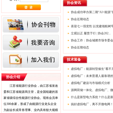
协会资讯
协会 能源科学技术进步奖宣贯视频会的
通知
协会成功举办第二期“AI+能源”创.
协会近期动态
喜迎七一强党性 以党建领航树牢正
立观以正 履责于行 | 协会202...
协会工作：协会城燃市场专委会赴
协会近期动态
技术装备
虚拟电厂：能源转型催生“看不见的
虚拟电厂：未来普通人最靠谱
协会介绍
虚拟电厂建设与市场模式分析
江苏省能源行业协会，由江苏省发改
源网荷储一体化、虚拟电厂、微电
委和江苏省能源局主管，是全国组建的首
什么是新型电力系统？什么是新型
家省级综合性能源行业协会。现有会员单
位300余家，形成了由能源行业龙头企业
搞好虚拟电厂，离不开微电网
为副会长或常务理事、业内具有较大规模